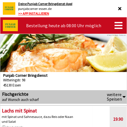
Deine Punjab Corner Bringdienst-App!
punjabcorner-essen.de
>> APP INSTALLIEREN
Bestellung heute ab 08:00 Uhr möglich
Punjab Corner Bringdienst
Witteringstr. 98
45130 Essen
Fischgerichte
weitere
Speisen
auf Wunsch auch scharf
Lachs mit Spinat
mit Spinat und Sahnesauce, dazu Reis oder Naan
19.90
und Salat