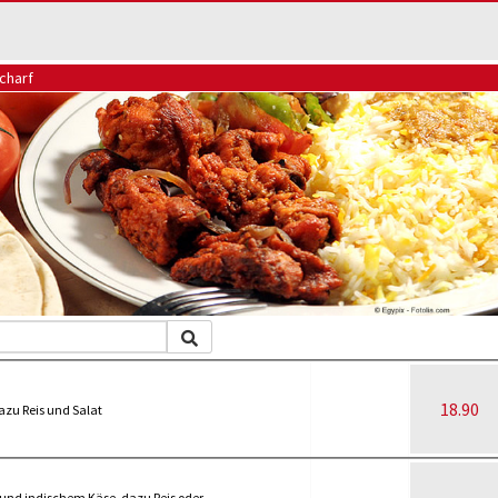
charf
18.90
zu Reis und Salat
nd indischem Käse, dazu Reis oder