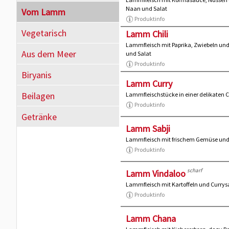
Naan und Salat
Vom Lamm
Produktinfo
Vegetarisch
Lamm Chili
Lammfleisch mit Paprika, Zwiebeln und
Aus dem Meer
und Salat
Produktinfo
Biryanis
Lamm Curry
Beilagen
Lammfleischstücke in einer delikaten C
Produktinfo
Getränke
Lamm Sabji
Lammfleisch mit frischem Gemüse und 
Produktinfo
scharf
Lamm Vindaloo
Lammfleisch mit Kartoffeln und Currys
Produktinfo
Lamm Chana