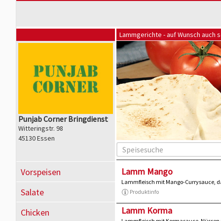
Lammgerichte - auf Wunsch auch s
Punjab Corner Bringdienst
Witteringstr. 98
45130 Essen
Lamm Mango
Vorspeisen
Lammfleisch mit Mango-Currysauce, da
Salate
Produktinfo
Lamm Korma
Chicken
Lammfleisch mit Kormasauce, Nüssen u