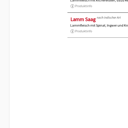
Lammfleisch mit Kichererbsen, dazu Re
Produktinfo
nach indischer Art
Lamm Saag
Lammfleisch mit Spinat, Ingwer und Kn
Produktinfo